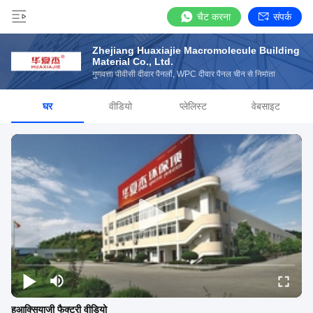
चैट करना
संपर्क
Zhejiang Huaxiajie Macromolecule Building
Material Co., Ltd.
गुणवत्ता पीवीसी दीवार पैनलों, WPC दीवार पैनल चीन से निर्माता
घर
वीडियो
प्लेलिस्ट
वेबसाइट
हुआक्सियाजी फैक्टरी वीडियो