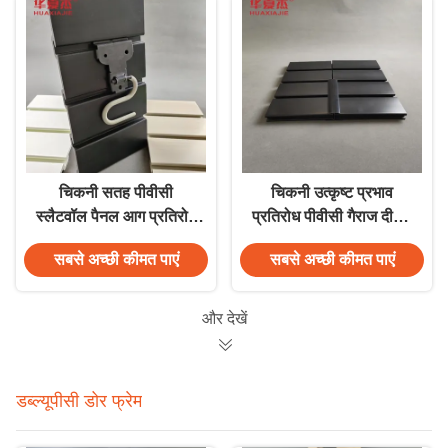
चिकनी सतह पीवीसी
चिकनी उत्कृष्ट प्रभाव
स्लैटवॉल पैनल आग प्रतिरोध
प्रतिरोध पीवीसी गैराज दीवार
और आसान स्थापना के साथ
स्थायित्व पीवीसी बाल्क
सबसे अच्छी कीमत पाएं
सबसे अच्छी कीमत पाएं
स्लैटवॉल
और देखें
डब्ल्यूपीसी डोर फ्रेम