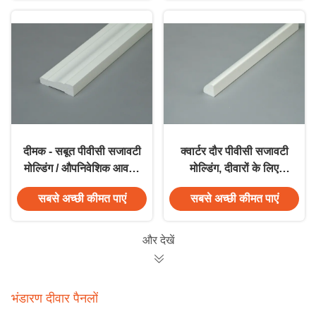
दीमक - सबूत पीवीसी सजावटी
क्वार्टर दौर पीवीसी सजावटी
मोल्डिंग / औपनिवेशिक आवरण
मोल्डिंग, दीवारों के लिए
सफेद विनील पीवीसी मोल्डिंग
पुनर्नवीनीकरण सजावटी
सबसे अच्छी कीमत पाएं
सबसे अच्छी कीमत पाएं
मोल्डिंग
और देखें
भंडारण दीवार पैनलों