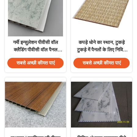
गर्मी इन्सुलेशन पीवीसी वॉल
कपड़े धोने का स्थान, टुकड़े
क्लैडिंग पीवीसी वॉल पैनल
टुकड़े में पैनलों के लिए निविड़
पीवीसी सीलिंग पैनल उच्च
अंधकार प्लास्टिक पीवीसी
सबसे अच्छी कीमत पाएं
सबसे अच्छी कीमत पाएं
गुणवत्ता
दीवार Cladding पैनलों