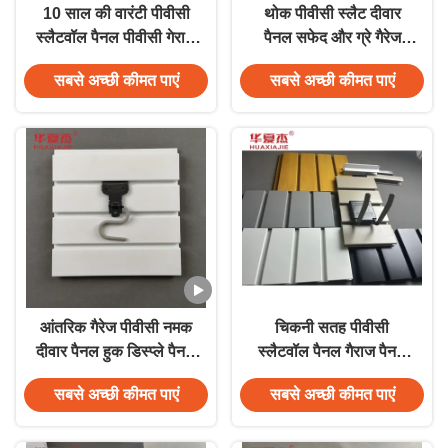
10 साल की वारंटी पीवीसी
थोक पीवीसी स्लैट दीवार
स्लैटवॉल पैनल पीवीसी गेराज
पैनल सफेद और ग्रे गैरेज
दीवार संगठन उत्कृष्ट नमी
पैनल जलरोधक दीवार सजावट
सबसे अच्छी कीमत पाएं
सबसे अच्छी कीमत पाएं
प्रतिरोध
आंतरिक गैरेज पीवीसी नमक
चिकनी सतह पीवीसी
दीवार पैनल हुक डिस्प्ले पैनल
स्लैटवॉल पैनल गैराज पैनल
2 मीटर लंबाई
इनडोर सजावट सामग्री
सबसे अच्छी कीमत पाएं
सबसे अच्छी कीमत पाएं