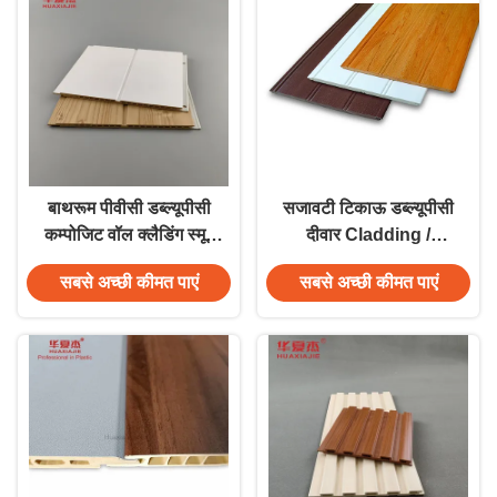
बाथरूम पीवीसी डब्ल्यूपीसी
सजावटी टिकाऊ डब्ल्यूपीसी
कम्पोजिट वॉल क्लैडिंग स्मूद
दीवार Cladding /
वाटर रेसिस्टेंट
wainscot आसानी से
सबसे अच्छी कीमत पाएं
सबसे अच्छी कीमत पाएं
स्थापित