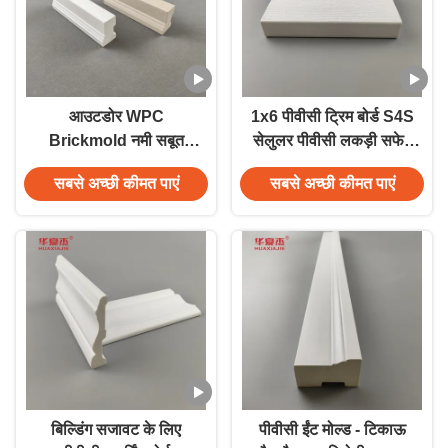
आउटडोर WPC
1x6 पीवीसी ट्रिम बोर्ड S4S
Brickmold नमी सबूत
सेलुलर पीवीसी लकड़ी सफेद
wpc दरवाजे फ्रेम जलरोधक
बाहरी ट्रिम बोर्ड नमी और
सबसे अच्छी कीमत पाएं
सबसे अच्छी कीमत पाएं
सतह
सड़न प्रतिरोधी कम रखरखाव
निर्माण सामग्री
बिल्डिंग सजावट के लिए
पीवीसी ईंट मोल्ड - टिकाऊ