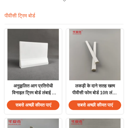
पीवीसी ट्रिम बोर्ड
अनुकूलित आग प्रतिरोधी
लकड़ी के दाने सतह खत्म
विनाइल ट्रिम बोर्ड लंबाई 7
पीवीसी फोम बोर्ड 10ft लंबाई
फीट 8 फीट 10 फीट 12
रखरखाव मुक्त
सबसे अच्छी कीमत पाएं
सबसे अच्छी कीमत पाएं
फीट