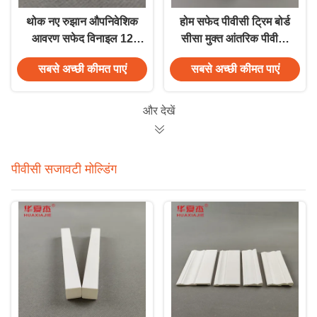
थोक नए रुझान औपनिवेशिक
होम सफेद पीवीसी ट्रिम बोर्ड
आवरण सफेद विनाइल 12
सीसा मुक्त आंतरिक पीवीसी
फीट पीवीसी झालर बोर्ड
बोर्ड लकड़ी के अनाज या
सबसे अच्छी कीमत पाएं
सबसे अच्छी कीमत पाएं
पीवीसी बेसबोर्ड सजावटी
बाहरी मोल्डिंग
सामग्री
और देखें
पीवीसी सजावटी मोल्डिंग