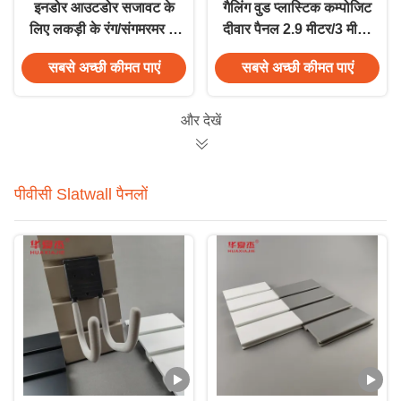
इनडोर आउटडोर सजावट के
गैलिंग वुड प्लास्टिक कम्पोजिट
लिए लकड़ी के रंग/संगमरमर के
दीवार पैनल 2.9 मीटर/3 मीटर
रंग का दीवार पैनल 2.9
लंबाई अनुकूलित
सबसे अच्छी कीमत पाएं
सबसे अच्छी कीमत पाएं
मीटर/3 मीटर लंबाई में उपलब्ध
है
और देखें
पीवीसी Slatwall पैनलों