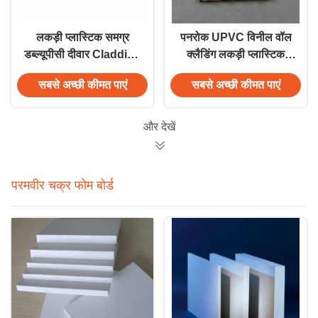
लकड़ी प्लास्टिक समग्र
पनरोक UPVC विनील वॉल
डब्ल्यूपीसी दीवार Cladding
क्लैडिंग लकड़ी प्लास्टिक
होटल आंतरिक दीवार
कम्पोजिट दीवार पैनल
सबसे अच्छी कीमत पाएं
सबसे अच्छी कीमत पाएं
Cladding सजावट
और देखें
परमवीर चक्र फोम बोर्ड