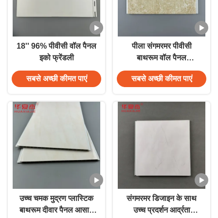
18'' 96% पीवीसी वॉल पैनल
पीला संगमरमर पीवीसी
इको फ्रेंडली
बाथरूम वॉल पैनल
250mmx8mm आसान
सबसे अच्छी कीमत पाएं
सबसे अच्छी कीमत पाएं
स्थापना सजावट
उच्च चमक मुद्रण प्लास्टिक
संगमरमर डिजाइन के साथ
बाथरूम दीवार पैनल आसान
उच्च प्रदर्शन आर्द्रता