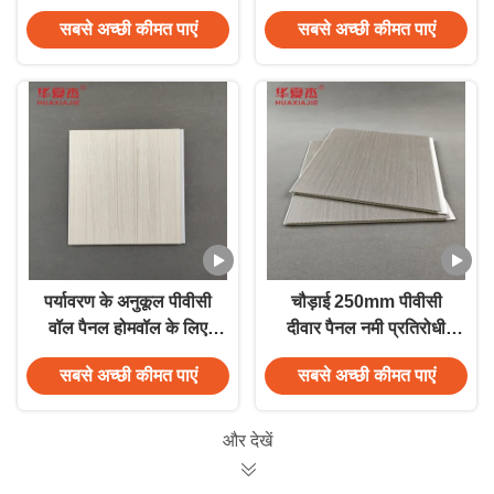
साफ टिकाऊ सामग्री भवन
प्रतिरोधी पीवीसी दीवार पैनल
सबसे अच्छी कीमत पाएं
सबसे अच्छी कीमत पाएं
सजावट
पर्यावरण के अनुकूल पीवीसी
चौड़ाई 250mm पीवीसी
वॉल पैनल होमवॉल के लिए
दीवार पैनल नमी प्रतिरोधी
लेमिनेटेड पीवीसी डेकोरेशन
पीवीसी छत पैनल
सबसे अच्छी कीमत पाएं
सबसे अच्छी कीमत पाएं
पैनल
250mmx5mm
और देखें