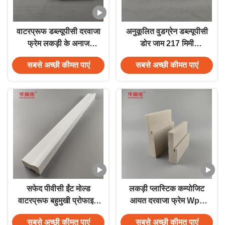
वाटरप्रूफ डब्ल्यूपीसी दरवाजा
अनुकूलित वुडग्रेन डब्ल्यूपीसी
फ्रेम लकड़ी के अनाज
डोर जाम 217 मिमी
डब्ल्यूपीसी दरवाजा जाम घर
एंटीकोरोशन फीडप्रूफ
सबसे अच्छी कीमत पाएं
सबसे अच्छी कीमत पाएं
सजावट
सफेद पीवीसी ईंट मोल्ड
लकड़ी प्लास्टिक कम्पोजिट
वाटरप्रूफ बहुमुखी प्रोफाइल
आयत दरवाजा फ्रेम Wpc
भवन आवश्यकताओं के लिए
भवन निर्माण के लिए
सबसे अच्छी कीमत पाएं
सबसे अच्छी कीमत पाएं