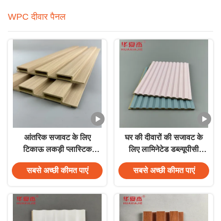
WPC दीवार पैनल
आंतरिक सजावट के लिए
घर की दीवारों की सजावट के
टिकाऊ लकड़ी प्लास्टिक
लिए लामिनेटेड डब्ल्यूपीसी
कम्पोजिट को-एक्सट्रूज़न
वॉल पैनल गुलाबी आधुनिक
सबसे अच्छी कीमत पाएं
सबसे अच्छी कीमत पाएं
डब्ल्यूपीसी लेमिनेटेड वॉल
डिजाइन
पैनल