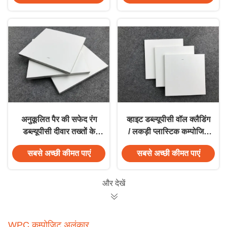
अनुकूलित पैर की सफेद रंग
व्हाइट डब्ल्यूपीसी वॉल क्लैडिंग
डब्ल्यूपीसी दीवार तख्तों के
/ लकड़ी प्लास्टिक कम्पोजिट
अनुकूल पर्यावरण
वॉल प्लैंक
सबसे अच्छी कीमत पाएं
सबसे अच्छी कीमत पाएं
और देखें
WPC कम्पोजिट अलंकार