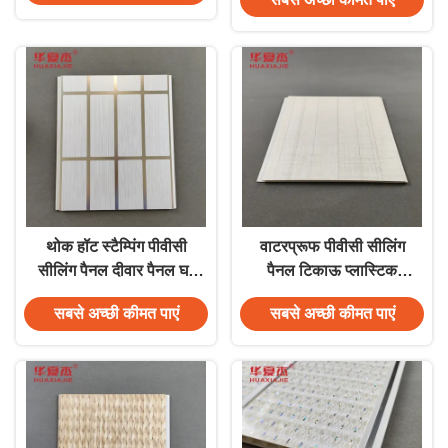
साथ
थोक हॉट स्टैम्पिंग पीवीसी
वाटरप्रूफ पीवीसी सीलिंग
सीलिंग पैनल दीवार पैनल घर
पैनल टिकाऊ प्लास्टिक
लिविंग रूम के लिए सजावट
पाउडर पीवीसी वॉल पैनल
सबसे अच्छी कीमत पाएं
सबसे अच्छी कीमत पाएं
आंतरिक दीवार सजावट के
लिए 250*5 आकार