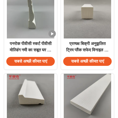
पनरोक पीवीसी स्कर्ट पीवीसी
प्रत्यक्ष बिक्री अनुकूलित
मोल्डिंग नमी का सबूत घर की
ट्रिम प्लैंक सफेद विनाइल 38
सजावट
मिमी x 39 मिमी पीवीसी
सबसे अच्छी कीमत पाएं
सबसे अच्छी कीमत पाएं
मोल्डिंग सजावट प्रोफ़ाइल
इनडोर/आउटडोर