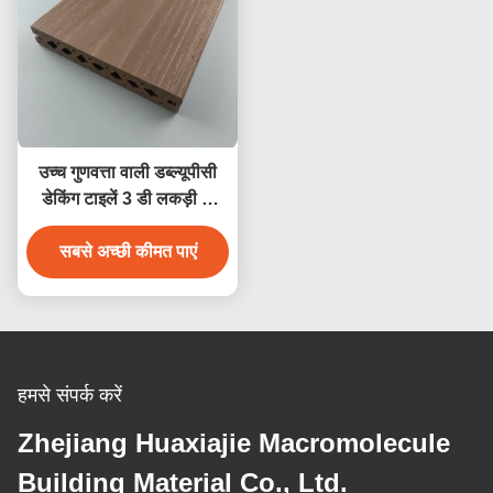
उच्च गुणवत्ता वाली डब्ल्यूपीसी
डेकिंग टाइलें 3 डी लकड़ी के
अनाज नमी प्रतिरोधी डेकिंग
सबसे अच्छी कीमत पाएं
बाहरी फर्श सजावट
हमसे संपर्क करें
Zhejiang Huaxiajie Macromolecule
Building Material Co., Ltd.