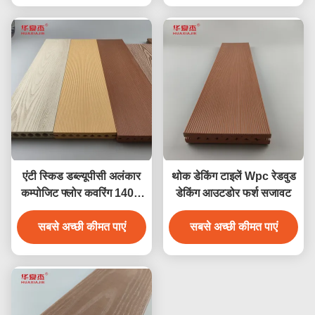
एंटी स्किड डब्ल्यूपीसी अलंकार
थोक डेकिंग टाइलें Wpc रेडवुड
कम्पोजिट फ्लोर कवरिंग 140 x
डेकिंग आउटडोर फर्श सजावट
25 मिमी ब्राउन कॉफी ग्रे सागौन
सबसे अच्छी कीमत पाएं
लकड़ी का रंग
सबसे अच्छी कीमत पाएं