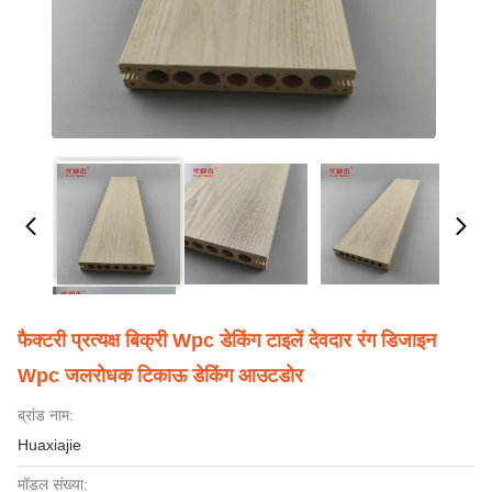
फैक्टरी प्रत्यक्ष बिक्री Wpc डेकिंग टाइलें देवदार रंग डिजाइन
Wpc जलरोधक टिकाऊ डेकिंग आउटडोर
ब्रांड नाम:
Huaxiajie
मॉडल संख्या: