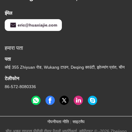
ईमेल
eric@huaxiajie.com
हमारा पता
पता
कोई 355 Zhiyuan रोड, Wukang टाउन, Deqing काउंटी, झोज्यांग प्रांत, चीन
टेलीफोन
86-572-8080336
गोपनीयता नीति
|
साइटमैप
चीन अच्छा गुणवत्ता पीवीसी दीवार पैनलों आपूर्तिकर्ता. कॉपीराइट © -2026 Zhejiang