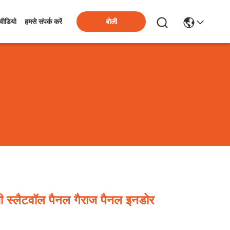
बोली
वीडियो
हमसे संपर्क करें
 स्लैटवॉल पैनल गैराज पैनल इनडोर