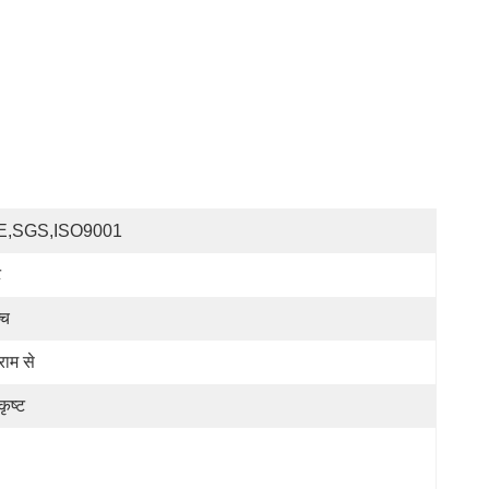
E,SGS,ISO9001
ट
्च
ाम से
कृष्ट