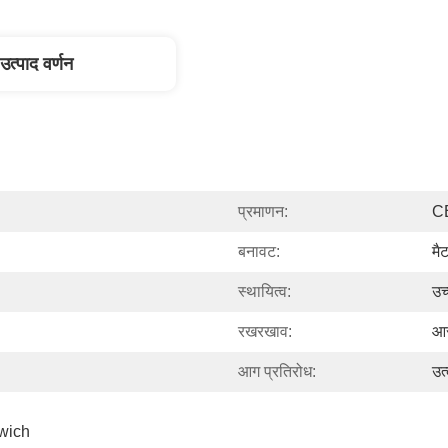
उत्पाद वर्णन
प्रमाणन:
C
बनावट:
मै
स्थायित्व:
उच
रखरखाव:
आर
आग प्रतिरोध:
उत्
ich 