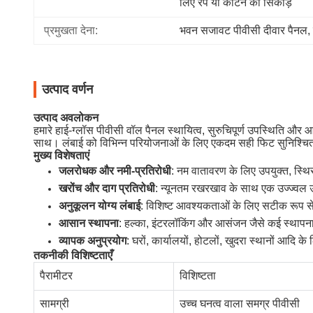
लिए रैप या कार्टन को सिकोड़ें
प्रमुखता देना:
भवन सजावट पीवीसी दीवार पैनल
, 
उत्पाद वर्णन
उत्पाद अवलोकन
हमारे हाई-ग्लॉस पीवीसी वॉल पैनल स्थायित्व, सुरुचिपूर्ण उपस्थिति औ
साथ। लंबाई को विभिन्न परियोजनाओं के लिए एकदम सही फिट सुनिश्चि
मुख्य विशेषताएं
जलरोधक और नमी-प्रतिरोधी
: नम वातावरण के लिए उपयुक्त, स्थि
खरोंच और दाग प्रतिरोधी
: न्यूनतम रखरखाव के साथ एक उज्ज्वल 
अनुकूलन योग्य लंबाई
: विशिष्ट आवश्यकताओं के लिए सटीक रूप स
आसान स्थापना
: हल्का, इंटरलॉकिंग और आसंजन जैसे कई स्थापना
व्यापक अनुप्रयोग
: घरों, कार्यालयों, होटलों, खुदरा स्थानों आदि क
तकनीकी विशिष्टताएँ
पैरामीटर
विशिष्टता
सामग्री
उच्च घनत्व वाला समग्र पीवीसी