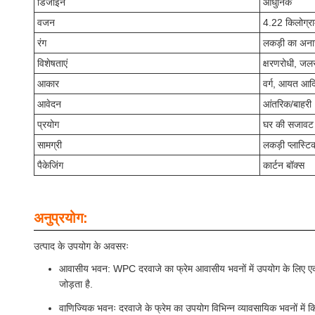
डिजाइन
आधुनिक
वजन
4.22 किलोग्रा
रंग
लकड़ी का अन
विशेषताएं
क्षरणरोधी, ज
आकार
वर्ग, आयत आद
आवेदन
आंतरिक/बाहरी
प्रयोग
घर की सजावट
सामग्री
लकड़ी प्लास्ट
पैकेजिंग
कार्टन बॉक्स
अनुप्रयोग:
उत्पाद के उपयोग के अवसरः
आवासीय भवन: WPC दरवाजे का फ्रेम आवासीय भवनों में उपयोग के लिए एकदम 
जोड़ता है.
वाणिज्यिक भवनः दरवाजे के फ्रेम का उपयोग विभिन्न व्यावसायिक भवनों में कि