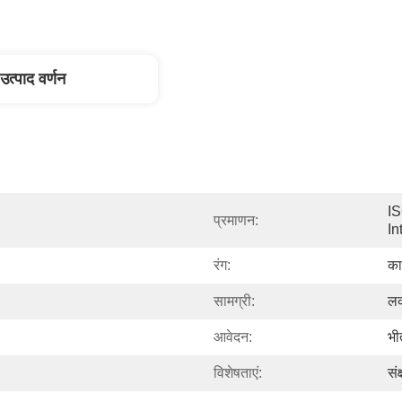
उत्पाद वर्णन
IS
प्रमाणन:
In
रंग:
का
सामग्री:
लक
आवेदन:
भी
विशेषताएं:
सं