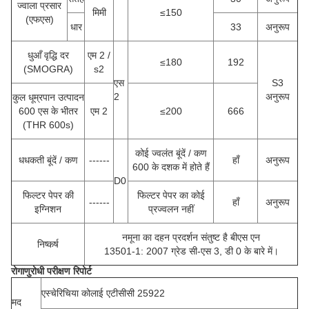
ज्वाला प्रसार
मिमी
≤150
(एफएस)
धार
33
अनुरूप
धुआँ वृद्धि दर
एम 2 /
≤180
192
(SMOGRA)
s2
एस
S3
2
अनुरूप
कुल धूम्रपान उत्पादन
600 एस के भीतर
एम 2
≤200
666
(THR 600s)
कोई ज्वलंत बूंदें / कण
धधकती बूंदें / कण
------
हाँ
अनुरूप
600 के दशक में होते हैं
D0
फिल्टर पेपर की
फिल्टर पेपर का कोई
------
हाँ
अनुरूप
इग्निशन
प्रज्वलन नहीं
नमूना का दहन प्रदर्शन संतुष्ट है बीएस एन
निष्कर्ष
13501-1: 2007 ग्रेड सी-एस 3, डी 0 के बारे में।
रोगाणुरोधी परीक्षण रिपोर्ट
एस्चेरिचिया कोलाई एटीसीसी 25922
मद