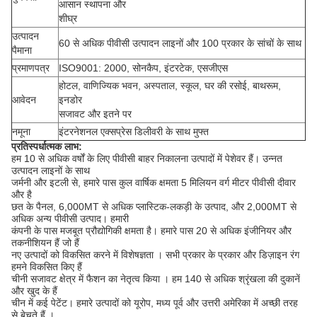
आसान स्थापना और
शीघ्र
उत्पादन
60 से अधिक पीवीसी उत्पादन लाइनों और 100 प्रकार के सांचों के साथ
पैमाना
प्रमाणपत्र
ISO9001: 2000, सोनकैप, इंटरटेक, एसजीएस
होटल, वाणिज्यिक भवन, अस्पताल, स्कूल, घर की रसोई, बाथरूम,
आवेदन
इनडोर
सजावट
और इतने पर
नमूना
इंटरनेशनल एक्सप्रेस डिलीवरी के साथ मुफ्त
प्रतिस्पर्धात्मक लाभ:
हम 10 से अधिक वर्षों के लिए पीवीसी बाहर निकालना उत्पादों में पेशेवर हैं।
उन्नत
उत्पादन लाइनों के साथ
जर्मनी और इटली से, हमारे पास कुल वार्षिक क्षमता 5 मिलियन वर्ग मीटर पीवीसी दीवार
और है
छत के पैनल,
6,000MT से अधिक प्लास्टिक-लकड़ी के उत्पाद, और 2,000MT से
अधिक अन्य पीवीसी उत्पाद।
हमारी
कंपनी के पास मजबूत
प्रौद्योगिकी क्षमता है।
हमारे पास 20 से अधिक इंजीनियर और
तकनीशियन हैं जो हैं
नए
उत्पादों
को विकसित
करने
में
विशेषज्ञता
।
सभी प्रकार के प्रकार और डिज़ाइन रंग
हमने
विकसित किए हैं
चीनी सजावट
क्षेत्र
में फैशन का नेतृत्व किया
।
हम 140 से अधिक श्रृंखला की दुकानें
और खुद के हैं
चीन में कई पेटेंट।
हमारे उत्पादों को यूरोप,
मध्य पूर्व और उत्तरी अमेरिका
में अच्छी तरह
से बेचते हैं
।