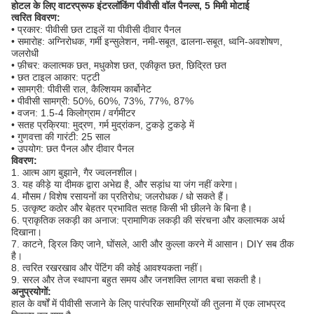
होटल के लिए वाटरप्रूफ इंटरलॉकिंग पीवीसी वॉल पैनल्स, 5 मिमी मोटाई
त्वरित विवरण:
• प्रकार: पीवीसी छत टाइलें या पीवीसी दीवार पैनल
• समारोह: अग्निरोधक, गर्मी इन्सुलेशन, नमी-सबूत, ढालना-सबूत, ध्वनि-अवशोषण,
जलरोधी
• फ़ीचर: कलात्मक छत, मधुकोश छत, एकीकृत छत, छिद्रित छत
• छत टाइल आकार: पट्टी
• सामग्री: पीवीसी राल, कैल्शियम कार्बोनेट
• पीवीसी सामग्री: 50%, 60%, 73%, 77%, 87%
• वजन: 1.5-4 किलोग्राम / वर्गमीटर
• सतह प्रक्रिया: मुद्रण, गर्म मुद्रांकन, टुकड़े टुकड़े में
• गुणवत्ता की गारंटी: 25 साल
• उपयोग: छत पैनल और दीवार पैनल
विवरण:
1. आत्म आग बुझाने, गैर ज्वलनशील।
3. यह कीड़े या दीमक द्वारा अभेद्य है, और सड़ांध या जंग नहीं करेगा।
4. मौसम / विशेष रसायनों का प्रतिरोध;
जलरोधक / धो सकते हैं।
5. उत्कृष्ट कठोर और बेहतर प्रभावित सतह किसी भी छीलने के बिना है।
6. प्राकृतिक लकड़ी का अनाज: प्रामाणिक लकड़ी की संरचना और कलात्मक अर्थ
दिखाना।
7. काटने, ड्रिल किए जाने, घोंसले, आरी और कुल्ला करने में आसान।
DIY सब ठीक
है।
8. त्वरित रखरखाव और पेंटिंग की कोई आवश्यकता नहीं।
9. सरल और तेज स्थापना बहुत समय और जनशक्ति लागत बचा सकती है।
अनुप्रयोगों:
हाल के वर्षों में पीवीसी सजाने के लिए पारंपरिक सामग्रियों की तुलना में एक लाभप्रद