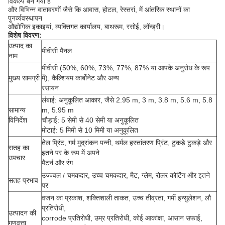
विकल्प बन गया है
और विभिन्न वातावरणों जैसे कि आवास, होटल, रेस्तरां, में आंतरिक स्थानों का
पुनर्व्यवस्थापन
औद्योगिक इकाइयां, व्यक्तिगत कार्यालय, बाथरूम, रसोई, लॉन्ड्री।
विशेष विवरण:
उत्पाद का
पीवीसी पैनल
नाम
पीवीसी (50%, 60%, 73%, 77%, 87% या आपके अनुरोध के रूप
मुख्य सामग्री
में), कैल्शियम कार्बोनेट और अन्य
रसायन
लंबाई: अनुकूलित आकार, जैसे 2.95 m, 3 m, 3.8 m, 5.6 m, 5.8
सामान्य
m, 5.95 m
विनिर्देश
चौड़ाई: 5 सेमी से 40 सेमी या अनुकूलित
मोटाई: 5 मिमी से 10 मिमी या अनुकूलित
तेल प्रिंट, गर्म मुद्रांकन पन्नी, थर्मल हस्तांतरण प्रिंट, टुकड़े टुकड़े और
सतह का
इतने पर के रूप में अपने
उपचार
पैटर्न और
रंग
उज्ज्वल / चमकदार, उच्च चमकदार, मैट, ग्लेम, रोलर कोटिंग और इतने
सतह प्रभाव
पर
वजन का प्रकाश, शक्तिशाली ताकत, उच्च तीव्रता, गर्मी इन्सुलेशन, लौ
प्रतिरोधी,
उत्पादन की
corrode
प्रतिरोधी, उम्र प्रतिरोधी, कोई आकांक्षा, आसान सफाई,
गुणवत्ता