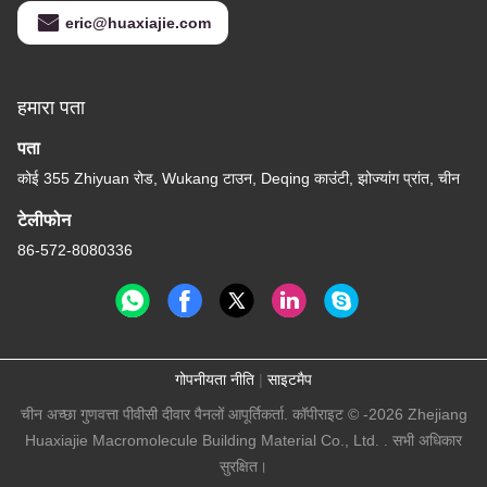
eric@huaxiajie.com
हमारा पता
पता
कोई 355 Zhiyuan रोड, Wukang टाउन, Deqing काउंटी, झोज्यांग प्रांत, चीन
टेलीफोन
86-572-8080336
गोपनीयता नीति
|
साइटमैप
चीन अच्छा गुणवत्ता पीवीसी दीवार पैनलों आपूर्तिकर्ता. कॉपीराइट © -2026 Zhejiang
Huaxiajie Macromolecule Building Material Co., Ltd. . सभी अधिकार
सुरक्षित।