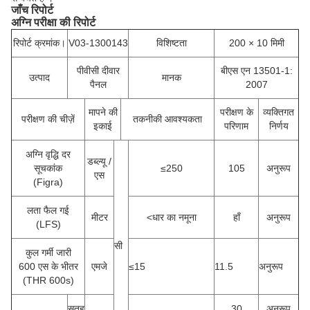
जाँच रिपोर्ट
अग्नि परीक्षा की रिपोर्ट
रिपोर्ट क्रमांक।
V03-1300143
विशिष्टता
200 × 10 मिमी
पीवीसी दीवार
बीएस एन 13501-1:
उत्पाद
मानक
पैनल
2007
मापने की
परीक्षण के
व्यक्तिगत
परीक्षण की चीज़ें
तकनीकी आवश्यकता
इकाई
परिणाम
निर्णय
अग्नि वृद्धि दर
डब्ल्यू /
सूचकांक
≤250
105
अनुरूप
एस
(Figra)
लता फैल गई
मीटर
<धार का नमूना
हाँ
अनुरूप
(LFS)
सी
कुल गर्मी जारी
600 एस के भीतर
एमजे
≤15
11.5
अनुरूप
(THR 600s)
सतह
30
अनुरूप