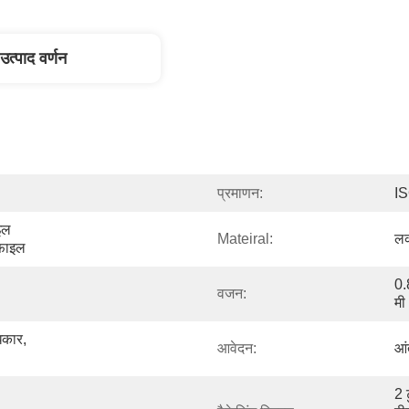
उत्पाद वर्णन
प्रमाणन:
I
इल 
Mateiral:
लक
ोफाइल
0.
वजन:
मी
कार, 
आवेदन:
आं
2 