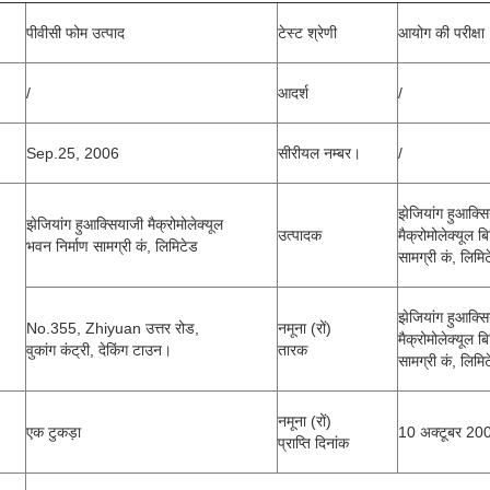
पीवीसी फोम उत्पाद
टेस्ट श्रेणी
आयोग की परीक्षा
/
आदर्श
/
Sep.25, 2006
सीरीयल नम्बर।
/
झेजियांग हुआक्स
झेजियांग हुआक्सियाजी मैक्रोमोलेक्यूल
उत्पादक
मैक्रोमोलेक्यूल बि
भवन निर्माण सामग्री कं, लिमिटेड
सामग्री कं, लिमि
झेजियांग हुआक्स
No.355, Zhiyuan उत्तर रोड,
नमूना (रों)
मैक्रोमोलेक्यूल बि
वुकांग कंट्री, देकिंग टाउन।
तारक
सामग्री कं, लिमि
नमूना (रों)
एक टुकड़ा
10 अक्टूबर 20
प्राप्ति दिनांक