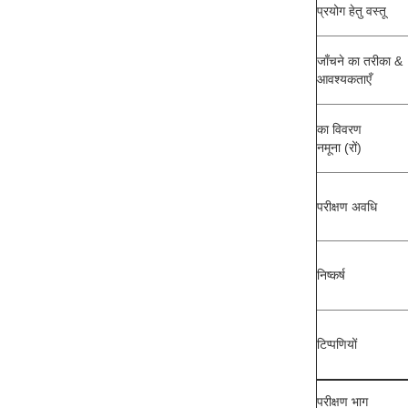
प्रयोग हेतु वस्तू
जाँचने का तरीका &
आवश्यकताएँ
का विवरण
नमूना (रों)
परीक्षण अवधि
निष्कर्ष
टिप्पणियों
परीक्षण भाग