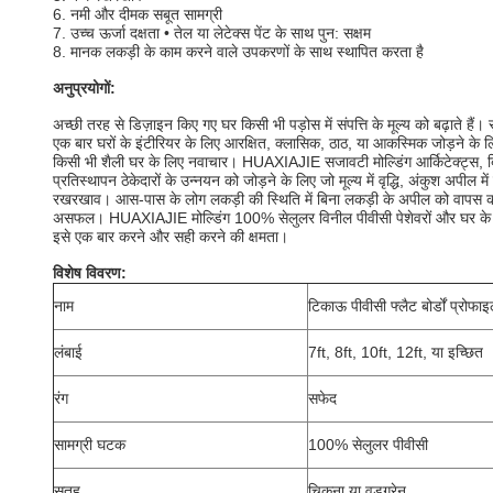
6. नमी और दीमक सबूत सामग्री
7. उच्च ऊर्जा दक्षता • तेल या लेटेक्स पेंट के साथ पुन: सक्षम
8. मानक लकड़ी के काम करने वाले उपकरणों के साथ स्थापित करता है
अनुप्रयोगों:
अच्छी तरह से डिज़ाइन किए गए घर किसी भी पड़ोस में संपत्ति के मूल्य को बढ़ाते हैं।
एक बार घरों के इंटीरियर के लिए आरक्षित, क्लासिक, ठाठ, या आकस्मिक जोड़ने के लिए
किसी भी शैली घर के लिए नवाचार।
HUAXIAJIE सजावटी मोल्डिंग आर्किटेक्ट्स, बि
प्रतिस्थापन ठेकेदारों के उन्नयन को जोड़ने के लिए जो मूल्य में वृद्धि, अंकुश अपील मे
रखरखाव।
आस-पास के लोग लकड़ी की
स्थिति
में बिना लकड़ी के अपील को वापस कर
असफल।
HUAXIAJIE मोल्डिंग 100% सेलुलर विनील पीवीसी पेशेवरों और घर के
इसे एक बार करने और सही करने की क्षमता।
विशेष विवरण:
नाम
टिकाऊ पीवीसी फ्लैट बोर्डों प्रो
लंबाई
7ft, 8ft, 10ft, 12ft, या इच्छित
रंग
सफेद
सामग्री घटक
100% सेलुलर पीवीसी
सतह
चिकना या वुडग्रेन