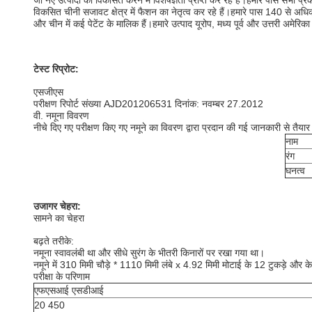
जो नए उत्पादों को विकसित करने में विशेषज्ञता प्राप्त कर रहे हैं।हमारे पास सभी प्र
विकसित चीनी सजावट क्षेत्र में फैशन का नेतृत्व कर रहे हैं।हमारे पास 140 से अधिक
और चीन में कई पेटेंट के मालिक हैं।हमारे उत्पाद यूरोप, मध्य पूर्व और उत्तरी अमेरिका 
टेस्ट रिप्रोट:
एसजीएस
परीक्षण रिपोर्ट संख्या AJD201206531 दिनांक: नवम्बर 27.2012
वी. नमूना विवरण
नीचे दिए गए परीक्षण किए गए नमूने का विवरण द्वारा प्रदान की गई जानकारी से तैयार
नाम
रंग
घनत्व
उजागर चेहरा:
सामने का चेहरा
बढ़ते तरीके:
नमूना स्वावलंबी था और सीधे सुरंग के भीतरी किनारों पर रखा गया था।
नमूने में 310 मिमी चौड़े * 1110 मिमी लंबे x 4.92 मिमी मोटाई के 12 टुकड़े और के
परीक्षा के परिणाम
एफएसआई एसडीआई
20 450