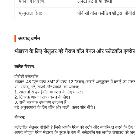
पैकेजिंग विवरण:
लपेटो हटना या दफ़्ती
प्रमुखता देना:
पीवीसी वॉल क्लैडिंग शीट्स
, 
पीवीस
उत्पाद वर्णन
भंडारण के लिए सेलुलर ग्रे गैराज वॉल पैनल और स्लेटवॉल एक्से
त्वरित विवरण:
पीवीसी स्लेटवॉल
आकार: 48 "एल एक्स 3/4" टी एक्स 12 "डब्ल्यू (लंबाई अनुकूलन में बनाई जा सकत
रंग: सफेद, ग्रे, ताउपे और लकड़ी का अनाज;
1. आसानी से ड्राईवॉल या स्टड के लिए माउंट।
2. टिकाऊ आसान साफ ​​करने के लिए।
3. सभी सहायक उपकरण उपलब्ध हैं।
बड़े अनुप्रयोगों के लिए जीभ और नाली, ऊपर और नीचे।
विवरण:
स्लेटवॉल सेलुलर पीवीसी है जिसे आपके गैरेज को स्टोर और व्यवस्थित करने के लिए ड
आपके मौजूदा गैरेज भंडारण के पूरक के रूप में, स्लेटवॉल एक लचीले लेआउट की अनु