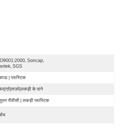
O9001:2000, Soncap, 
tertek, SGS
काऊ | प्लास्टिक
़ेद|ग्रे|ताउपे|लकड़ी के दाने
लुलर पीवीसी | लकड़ी प्लास्टिक
्बाध