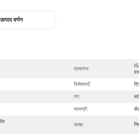
उत्पाद वर्णन
IS
प्रमाणन:
In
विशेषताएँ:
टि
रंग:
सफ
सामग्री:
से
ॉल 
सतह:
निर