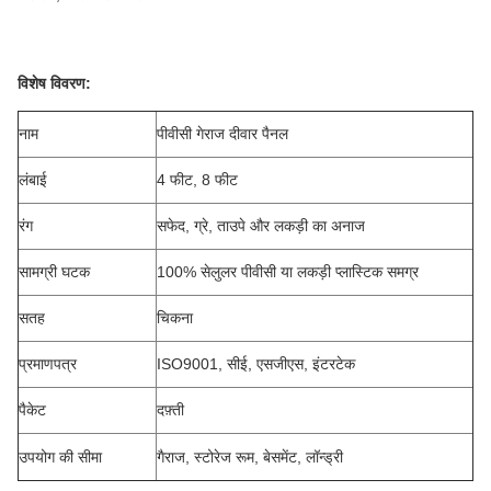
विशेष विवरण:
नाम
पीवीसी गेराज दीवार पैनल
लंबाई
4 फीट, 8 फीट
रंग
सफेद, ग्रे, ताउपे और लकड़ी का अनाज
सामग्री घटक
100% सेलुलर पीवीसी या लकड़ी प्लास्टिक समग्र
सतह
चिकना
प्रमाणपत्र
ISO9001, सीई, एसजीएस, इंटरटेक
पैकेट
दफ़्ती
उपयोग की सीमा
गैराज, स्टोरेज रूम, बेसमेंट, लॉन्ड्री