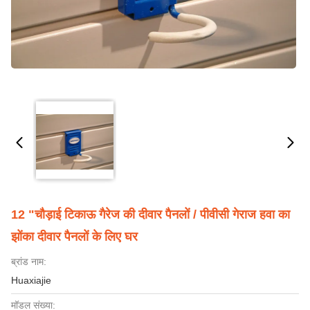
12 "चौड़ाई टिकाऊ गैरेज की दीवार पैनलों / पीवीसी गेराज हवा का
झोंका दीवार पैनलों के लिए घर
ब्रांड नाम:
Huaxiajie
मॉडल संख्या: