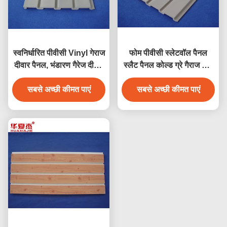
स्वनिर्धारित पीवीसी Vinyl गेराज
फोम पीवीसी स्लेटवॉल पैनल
दीवार पैनल, भंडारण गैरेज दीवार
स्लैट पैनल कोल्ड ग्रे गैराज वॉल
चौखटा
पैनल
सबसे अच्छी कीमत पाएं
सबसे अच्छी कीमत पाएं