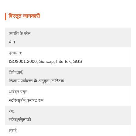
विस्तृत जानकारी
उत्पत्ति के प्लेस:
चीन
प्रमाणन:
ISO9001:2000, Soncap, Intertek, SGS
विशेषताएँ:
टिकाऊ|पर्यावरण के अनुकूल|प्लास्टिक
आवेदन पत्र:
स्टोरेज|होम|क्राफ्ट रूम
रंग:
सफ़ेद|ग्रे|ताउपे
लंबाई: