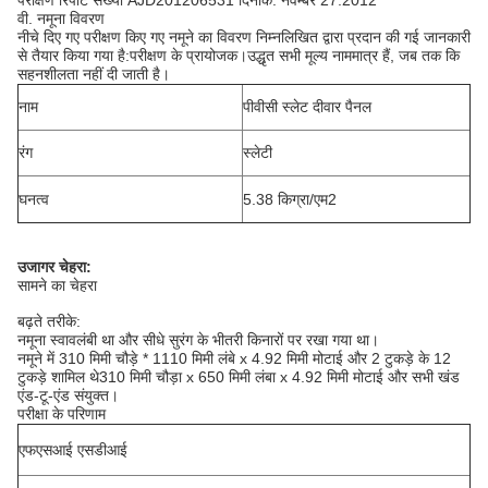
परीक्षण रिपोर्ट संख्या AJD201206531 दिनांक: नवम्बर 27.2012
वी. नमूना विवरण
नीचे दिए गए परीक्षण किए गए नमूने का विवरण निम्नलिखित द्वारा प्रदान की गई जानकारी
से तैयार किया गया है:
परीक्षण के प्रायोजक।उद्धृत सभी मूल्य नाममात्र हैं, जब तक कि
सहनशीलता नहीं दी जाती है।
नाम
पीवीसी स्लेट दीवार पैनल
रंग
स्लेटी
घनत्व
5.38 किग्रा/एम2
उजागर चेहरा:
सामने का चेहरा
बढ़ते तरीके:
नमूना स्वावलंबी था और सीधे सुरंग के भीतरी किनारों पर रखा गया था।
नमूने में 310 मिमी चौड़े * 1110 मिमी लंबे x 4.92 मिमी मोटाई और 2 टुकड़े के 12
टुकड़े शामिल थे
310 मिमी चौड़ा x 650 मिमी लंबा x 4.92 मिमी मोटाई और सभी खंड
एंड-टू-एंड संयुक्त।
परीक्षा के परिणाम
एफएसआई एसडीआई