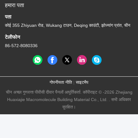
हमारा पता
पता
कोई 355 Zhiyuan रोड, Wukang टाउन, Deqing काउंटी, झोज्यांग प्रांत, चीन
टेलीफोन
86-572-8080336
गोपनीयता नीति
|
साइटमैप
चीन अच्छा गुणवत्ता पीवीसी दीवार पैनलों आपूर्तिकर्ता. कॉपीराइट © -2026 Zhejiang
Huaxiajie Macromolecule Building Material Co., Ltd. . सभी अधिकार
सुरक्षित।