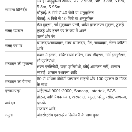
लंबाईः अनुकूलित आकार, जैसे 2.95m, 3m, 3.8m, 5.6m,
5.8m, 5.95m
सामान्य विनिर्देश
चौड़ाईः 5 सेमी से 40 सेमी या अनुकूलित
मोटाईः 5 मिमी से 10 मिमी या अनुकूलित
तेल मुद्रण, गर्म मुद्रांकन पन्नी, थर्मल हस्तांतरण मुद्रण, टुकड़े
सतह उपचार
टुकड़े और इतने पर के रूप में अपने
पैटर्न और रंग
चमकदार/चमकदार, उच्च चमकदार, मैट, चमकदार, रोलर कोटिंग
सतह प्रभाव
आदि
वजन में हल्का, शक्तिशाली शक्ति, उच्च तीव्रता, गर्मी इन्सुलेशन,
लौ प्रतिरोधी,
उत्पादन की गुणवत्ता
क्षरण प्रतिरोधी, उम्र प्रतिरोधी, कोई आसंजन नहीं, आसान
सफाई, आसान स्थापना आदि
60 से अधिक पीवीसी उत्पादन लाइनों और 100 प्रकार के मोल्ड
उत्पादन का पैमाना
के साथ
प्रमाणपत्र
आईएसओ 9001:2000, Soncap, Intertek, SGS
होटल, वाणिज्यिक भवन, अस्पताल, स्कूल, घरेलू रसोई, बाथरूम,
आवेदन
इनडोर
सजावट आदि
नमूना
अंतर्राष्ट्रीय एक्सप्रेस डिलीवरी के साथ मुफ्त