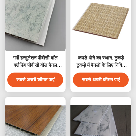
गर्मी इन्सुलेशन पीवीसी वॉल
कपड़े धोने का स्थान, टुकड़े
क्लैडिंग पीवीसी वॉल पैनल
टुकड़े में पैनलों के लिए निविड़
पीवीसी सीलिंग पैनल उच्च
अंधकार प्लास्टिक पीवीसी दीवार
सबसे अच्छी कीमत पाएं
गुणवत्ता
सबसे अच्छी कीमत पाएं
Cladding पैनलों