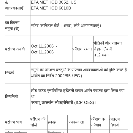
&
EPA METHOD 3052, US
आवश्यकताएँ
EPA METHOD 6010B
का विवरण
सफेद प्लास्टिक बोर्ड। अच्छा, कोई असामान्यताएं।
नमूना (रों)
भौतिकी और रसायन
Oct.11.2006 ~
परीक्षण अवधि
परीक्षण स्थान
विज्ञान लैब में
Oct.11.2006
न .2 भवन
नमूनों की परीक्षण वस्तुओं के परिणाम
आवश्यकताओं
की
पुष्टि
करते हैं
निष्कर्ष
आयोग का
निर्देश 2002/95 / EC।
लीड कंटेंट एनालिसिस इंडेंटली कपल आर्गन प्लाज्मा द्वारा किया गया
टिप्पणियों
था-
परमाणु उत्सर्जन स्पेक्ट्रोमेट्री (ICP-OES)।
परीक्षण की
परीक्षण के
आइटम
परीक्षण भाग
इकाई
आवश्यकता
चीज़ें
परिणाम
निष्कर्ष