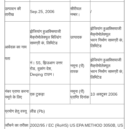
उत्पादन की
सीरीयल
Sep.25, 2006
/
तारीख
नम्बर।
झेजियांग हुआक्सियाजी
झेजियांग हुआक्सियाजी
मैक्रोमोलेक्यूल
मैक्रोमोलेक्यूल बिल्डिंग
उत्पादक
भवन निर्माण सामग्री कं,
सामग्री कं, लिमिटेड
लिमिटेड
आवेदक का नाम
पता
झेजियांग हुआक्सियाजी
नं। 55, झिउआन उत्तर
नमूना (रों)
मैक्रोमोलेक्यूल
रोड, वुकांग देश,
तारक
भवन निर्माण सामग्री कं,
Deqing टाउन।
लिमिटेड
नंबर प्राप्त करना
नमूना (रों)
एक टुकड़ा
10 अक्टूबर 2006
नमूने के लिए
प्राप्ति दिनांक
प्रयोग हेतु वस्तू
लीड (Pb)
जाँचने का तरीका
2002/95 / EC (RoHS) US EPA METHOD 3050B,
US