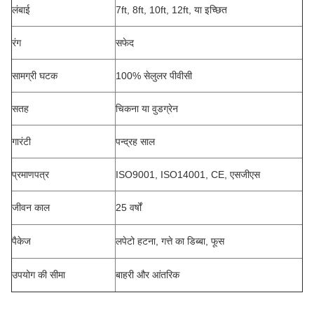
लंबाई
7ft, 8ft, 10ft, 12ft, या इच्छित
रंग
सफेद
सामग्री घटक
100% सेलुलर पीवीसी
सतह
चिकना या वुडग्रेन
गारंटी
पन्द्रह साल
प्रमाणपत्र
ISO9001, ISO14001, CE, एसजीएस
जीवन काल
25 वर्षों
पैकेज
लपेटो हटना, गत्ते का डिब्बा, फूस
उपयोग की सीमा
बाहरी और आंतरिक