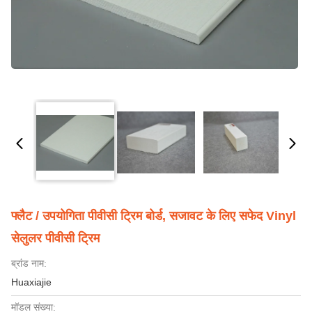
फ्लैट / उपयोगिता पीवीसी ट्रिम बोर्ड, सजावट के लिए सफेद Vinyl
सेलुलर पीवीसी ट्रिम
ब्रांड नाम:
Huaxiajie
मॉडल संख्या: