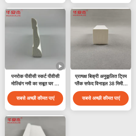
पनरोक पीवीसी स्कर्ट पीवीसी
प्रत्यक्ष बिक्री अनुकूलित ट्रिम
मोल्डिंग नमी का सबूत घर की
प्लैंक सफेद विनाइल 38 मिमी x
सजावट
39 मिमी पीवीसी मोल्डिंग सजावट
सबसे अच्छी कीमत पाएं
प्रोफ़ाइल इनडोर/आउटडोर
सबसे अच्छी कीमत पाएं