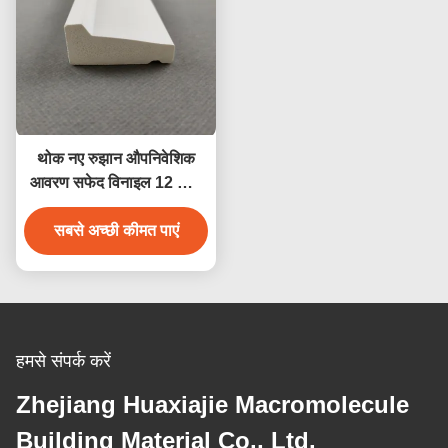
थोक नए रुझान औपनिवेशिक
आवरण सफेद विनाइल 12 फीट
पीवीसी झालर बोर्ड पीवीसी
बेसबोर्ड सजावटी सामग्री
सबसे अच्छी कीमत पाएं
हमसे संपर्क करें
Zhejiang Huaxiajie Macromolecule
Building Material Co., Ltd.