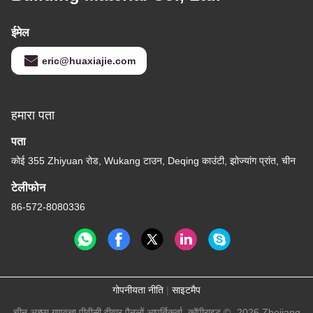
ईमेल
eric@huaxiajie.com
हमारा पता
पता
कोई 355 Zhiyuan रोड, Wukang टाउन, Deqing काउंटी, झोज्यांग प्रांत, चीन
टेलीफोन
86-572-8080336
गोपनीयता नीति
|
साइटमैप
चीन अच्छा गुणवत्ता पीवीसी दीवार पैनलों आपूर्तिकर्ता. कॉपीराइट © -2026 Zhejiang