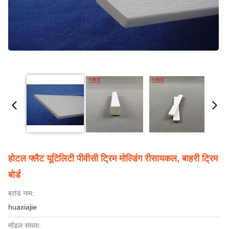
होटल फ्लैट यूटिलिटी पीवीसी ट्रिम मोल्डिंग रीसायकल, बाहरी ट्रिम
बोर्ड
ब्रांड नाम:
huaxiajie
मॉडल संख्या: