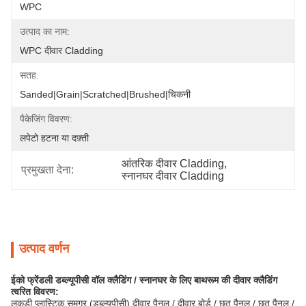
WPC
उत्पाद का नाम:
WPC दीवार Cladding
सतह:
Sanded|Grain|Scratched|Brushed|चिकनी
पैकेजिंग विवरण:
लपेटो हटना या दफ़्ती
आंतरिक दीवार Cladding
, 
प्रमुखता देना:
स्नानघर दीवार Cladding
उत्पाद वर्णन
ईको फ्रेंडली डब्ल्यूपीसी वॉल क्लैडिंग / स्नानघर के लिए बाथरूम की दीवार क्लैडिंग
त्वरित विवरण:
लकड़ी प्लास्टिक समग्र (डब्ल्यूपीसी) दीवार पैनल / दीवार बोर्ड / छत पैनल / छत पैनल /