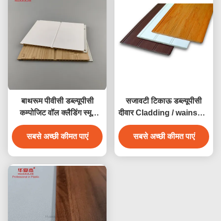
बाथरूम पीवीसी डब्ल्यूपीसी
सजावटी टिकाऊ डब्ल्यूपीसी
कम्पोजिट वॉल क्लैडिंग स्मूद
दीवार Cladding / wainscot
वाटर रेसिस्टेंट
आसानी से स्थापित
सबसे अच्छी कीमत पाएं
सबसे अच्छी कीमत पाएं