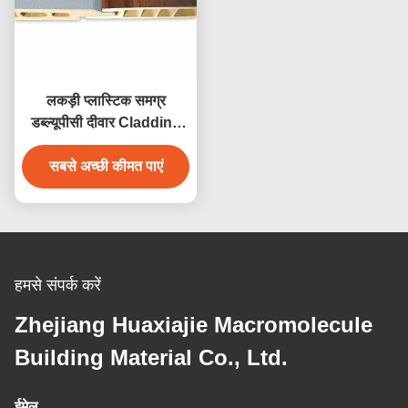
लकड़ी प्लास्टिक समग्र
डब्ल्यूपीसी दीवार Cladding
होटल आंतरिक दीवार
सबसे अच्छी कीमत पाएं
Cladding सजावट
हमसे संपर्क करें
Zhejiang Huaxiajie Macromolecule
Building Material Co., Ltd.
ईमेल