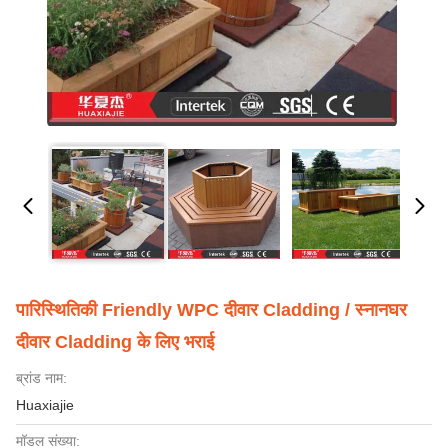
पारिस्थितिकी Friendly WPC दीवार Cladding / स्नानघर
दीवार Cladding के लिए भराई
ब्रांड नाम:
Huaxiajie
मॉडल संख्या: