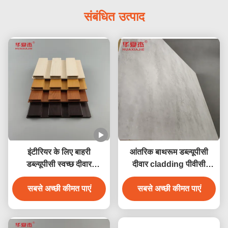
संबंधित उत्पाद
इंटीरियर के लिए बाहरी
आंतरिक बाथरूम डब्ल्यूपीसी
डब्ल्यूपीसी स्वच्छ दीवार
दीवार cladding पीवीसी
cladding मौसम प्रतिरोधी
लकड़ी कम्पोजिट आवरण
सबसे अच्छी कीमत पाएं
सबसे अच्छी कीमत पाएं