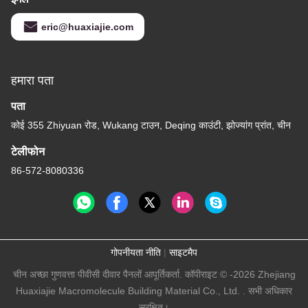
eric@huaxiajie.com
हमारा पता
पता
कोई 355 Zhiyuan रोड, Wukang टाउन, Deqing काउंटी, झोज्यांग प्रांत, चीन
टेलीफोन
86-572-8080336
गोपनीयता नीति
|
साइटमैप
चीन अच्छा गुणवत्ता पीवीसी दीवार पैनलों आपूर्तिकर्ता. कॉपीराइट © -2026 Zhejiang
Huaxiajie Macromolecule Building Material Co., Ltd. . सभी अधिकार
सुरक्षित।