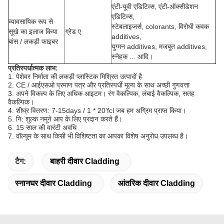
एंटी-यूवी एडिटिव्स, एंटी-ऑक्सीडेशन
एडिटिव्स,
व्यावसायिक रूप से
स्टेबलाइजर्स, colorants, विरोधी कवक
सूखे का इलाज किया
ग्रेड ए
additives,
बांस / लकड़ी फाइबर
युग्मन additives, मजबूत additives,
स्नेहक ... आदि।
प्रतिस्पर्धात्मक लाभ:
1. पेशेवर निर्माता की लकड़ी प्लास्टिक मिश्रित उत्पादों है
2. CE / आईएसओ प्रमाण पत्र और प्रतिस्पर्धी मूल्य के साथ अच्छी गुणवत्ता
3. अपने विकल्प के लिए अधिक आइटम।
रंग वैकल्पिक, लंबाई वैकल्पिक, सतह
वैकल्पिक।
4. शीघ्र वितरण: 7-15days / 1 * 20'fcl जब हम अग्रिम प्राप्त किया।
5. नि: शुल्क नमूने आप के लिए प्रदान करते हैं।
6. 15 साल की वारंटी अवधि
7. वॉल्यूम के साथ किसी भी विशिष्टता का आपका विशेष अनुरोध उपलब्ध है।
टैग:
बाहरी दीवार Cladding
स्नानघर दीवार Cladding
आंतरिक दीवार Cladding