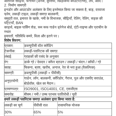
आंतरिक सीढ़ियों, फर्नीचर (डेस्क, कुर्सियां, खिड़कियां काउंटरटॉप्स), लैंप, आदि।
2. निर्माण सामग्री
इनडोर और आउटडोर अलंकार के लिए इस्तेमाल किया जा सकता है, बाड़, दरवाजा
फ्रेम, लकड़ी टाइल, लकड़ी समग्र बालकनी,
समुद्री तल, इमारत के खाके, नमी के विभाजक, सीढ़ियाँ, रेलिंग, रेलिंग, सड़क की
पट्टियाँ, BAN
कार्ड्स, बाइक पार्किंग शेड, रूम रूफ गार्डन ड्रेनेज बोर्ड, एंटी-पाइप्स और प्राचीन के
स्थल
इमारतों, गतिविधि कमरे, विला और इतने पर।
विशेष विवरण:
प्रकार:
डब्ल्यूपीसी वॉल क्लैडिंग
टेकनीक:
लकड़ी-प्लास्टिक की समग्र
लंबाई:
ग्राहकों की पसंद के अनुसार
रंग:
डार्क ग्रे / देवदार / कॉपर ब्राउन / लकड़ी / चंदन / कॉफी / ग्रे
सतह:
चिकना, ब्रश, खरोंच, अनाज, रेत से भरा हुआ (वैकल्पिक)
सामग्री:
डब्ल्यूपीसी (लकड़ी + पीवीसी)
गार्डन, लॉन, बालकनी, कॉरिडोर, गैराज, पूल और एसपीए सराउंड,
अनुप्रयोगों:
बोर्डवॉक, खेल का मैदान।
प्रमाणपत्र:
ISO9001, ISO14001, CE, एसजीएस
समारोह:
मौसम / नमी / उच्च प्रभाव प्रतिरोधी / यूवी
हमारे लकड़ी प्लास्टिक समग्र अलंकार द्वारा किया जाता है:
लकड़ी का चूर्ण
पीवीसी राल
रासायनिक योजक
30%
65%
5%