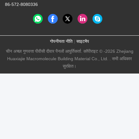
86-572-8080336
गोपनीयता नीति
|
साइटमैप
चीन अच्छा गुणवत्ता पीवीसी दीवार पैनलों आपूर्तिकर्ता. कॉपीराइट © -2026 Zhejiang
Huaxiajie Macromolecule Building Material Co., Ltd. . सभी अधिकार
सुरक्षित।