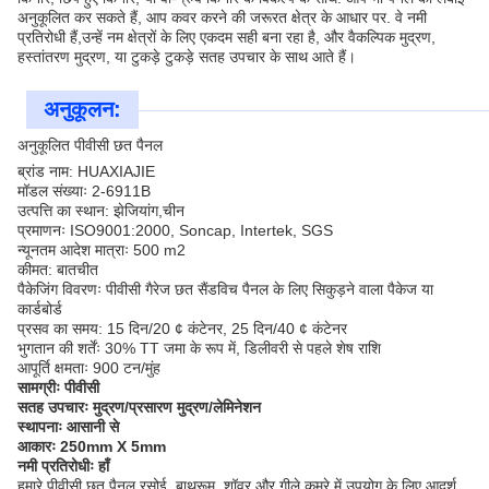
अनुकूलित कर सकते हैं, आप कवर करने की जरूरत क्षेत्र के आधार पर. वे नमी
प्रतिरोधी हैं,उन्हें नम क्षेत्रों के लिए एकदम सही बना रहा है, और वैकल्पिक मुद्रण,
हस्तांतरण मुद्रण, या टुकड़े टुकड़े सतह उपचार के साथ आते हैं।
अनुकूलन:
अनुकूलित पीवीसी छत पैनल
ब्रांड नाम: HUAXIAJIE
मॉडल संख्याः 2-6911B
उत्पत्ति का स्थान: झेजियांग,चीन
प्रमाणनः ISO9001:2000, Soncap, Intertek, SGS
न्यूनतम आदेश मात्राः 500 m2
कीमत: बातचीत
पैकेजिंग विवरणः पीवीसी गैरेज छत सैंडविच पैनल के लिए सिकुड़ने वाला पैकेज या
कार्डबोर्ड
प्रसव का समय: 15 दिन/20 ¢ कंटेनर, 25 दिन/40 ¢ कंटेनर
भुगतान की शर्तेंः 30% TT जमा के रूप में, डिलीवरी से पहले शेष राशि
आपूर्ति क्षमताः 900 टन/मुंह
सामग्रीः पीवीसी
सतह उपचारः मुद्रण/प्रसारण मुद्रण/लेमिनेशन
स्थापनाः आसानी से
आकारः 250mm X 5mm
नमी प्रतिरोधीः हाँ
हमारे पीवीसी छत पैनल रसोई, बाथरूम, शॉवर और गीले कमरे में उपयोग के लिए आदर्श