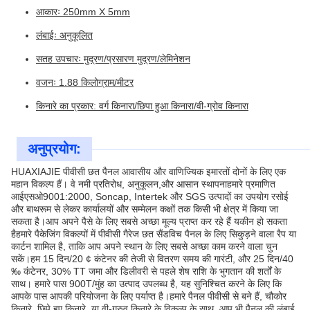
आकारः 250mm X 5mm
लंबाईः अनुकूलित
सतह उपचारः मुद्रण/प्रसारण मुद्रण/लेमिनेशन
वजनः 1.88 किलोग्राम/मीटर
किनारे का प्रकार: वर्ग किनारा/छिपा हुआ किनारा/वी-ग्रोव किनारा
अनुप्रयोग:
HUAXIAJIE पीवीसी छत पैनल आवासीय और वाणिज्यिक इमारतों दोनों के लिए एक
महान विकल्प हैं। वे नमी प्रतिरोध, अनुकूलन,और आसान स्थापनाहमारे प्रमाणित
आईएसओ9001:2000, Soncap, Intertek और SGS उत्पादों का उपयोग रसोई
और बाथरूम से लेकर कार्यालयों और सम्मेलन कक्षों तक किसी भी क्षेत्र में किया जा
सकता है।आप अपने पैसे के लिए सबसे अच्छा मूल्य प्राप्त कर रहे हैं यकीन हो सकता
हैहमारे पैकेजिंग विकल्पों में पीवीसी गैरेज छत सैंडविच पैनल के लिए सिकुड़ने वाला रैप या
कार्टन शामिल है, ताकि आप अपने स्थान के लिए सबसे अच्छा काम करने वाला चुन
सकें।हम 15 दिन/20 ¢ कंटेनर की तेजी से वितरण समय की गारंटी, और 25 दिन/40
‰ कंटेनर, 30% TT जमा और डिलीवरी से पहले शेष राशि के भुगतान की शर्तों के
साथ। हमारे पास 900T/मुंह का उत्पाद उपलब्ध है, यह सुनिश्चित करने के लिए कि
आपके पास आपकी परियोजना के लिए पर्याप्त है।हमारे पैनल पीवीसी से बने हैं, चौकोर
किनारे, छिपे हुए किनारे, या वी-ग्रुव किनारे के विकल्प के साथ. आप भी पैनल की लंबाई