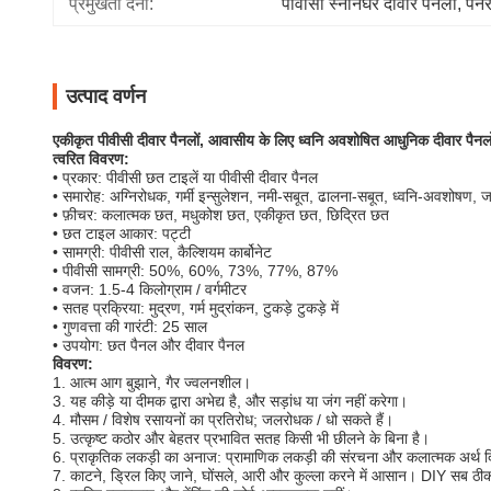
प्रमुखता देना:
पीवीसी स्नानघर दीवार पैनलों
, 
पनर
उत्पाद वर्णन
एकीकृत पीवीसी दीवार पैनलों, आवासीय के लिए ध्वनि अवशोषित आधुनिक दीवार पैनलो
त्वरित विवरण:
• प्रकार: पीवीसी छत टाइलें या पीवीसी दीवार पैनल
• समारोह: अग्निरोधक, गर्मी इन्सुलेशन, नमी-सबूत, ढालना-सबूत, ध्वनि-अवशोषण, 
• फ़ीचर: कलात्मक छत, मधुकोश छत, एकीकृत छत, छिद्रित छत
• छत टाइल आकार: पट्टी
• सामग्री: पीवीसी राल, कैल्शियम कार्बोनेट
• पीवीसी सामग्री: 50%, 60%, 73%, 77%, 87%
• वजन: 1.5-4 किलोग्राम / वर्गमीटर
• सतह प्रक्रिया: मुद्रण, गर्म मुद्रांकन, टुकड़े टुकड़े में
• गुणवत्ता की गारंटी: 25 साल
• उपयोग: छत पैनल और दीवार पैनल
विवरण:
1. आत्म आग बुझाने, गैर ज्वलनशील।
3. यह कीड़े या दीमक द्वारा अभेद्य है, और सड़ांध या जंग नहीं करेगा।
4. मौसम / विशेष रसायनों का प्रतिरोध;
जलरोधक / धो सकते हैं।
5. उत्कृष्ट कठोर और बेहतर प्रभावित सतह किसी भी छीलने के बिना है।
6. प्राकृतिक लकड़ी का अनाज: प्रामाणिक लकड़ी की संरचना और कलात्मक अर्थ 
7. काटने, ड्रिल किए जाने, घोंसले, आरी और कुल्ला करने में आसान।
DIY सब ठीक