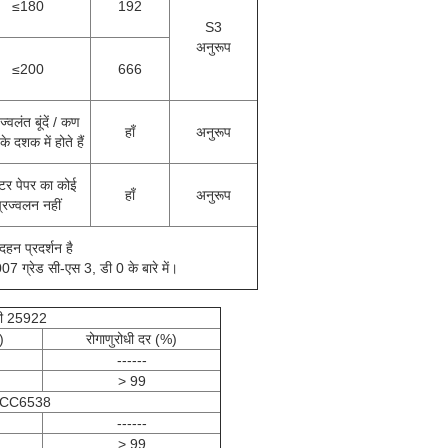
≤180
192
S3
अनुरूप
≤200
666
्वलंत बूंदें / कण
हाँ
अनुरूप
े दशक में होते हैं
्टर पेपर का कोई
हाँ
अनुरूप
प्रज्वलन नहीं
दहन प्रदर्शन है
7 ग्रेड सी-एस 3, डी 0 के बारे में।
ीसी 25922
)
रोगाणुरोधी दर (%)
------
> 99
ATCC6538
------
> 99