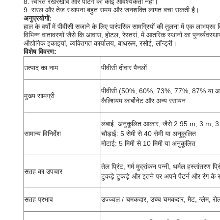
8. त्वरित रखरखाव और पेंटिंग की कोई आवश्यकता नहीं।
9. सरल और तेज स्थापना बहुत समय और जनशक्ति लागत बचा सकती है।
अनुप्रयोगों:
हाल के वर्षों में पीवीसी सजाने के लिए पारंपरिक सामग्रियों की तुलना में एक लाभप्र
विभिन्न वातावरणों जैसे कि आवास, होटल, रेस्तरां, में आंतरिक स्थानों का पुनर्व्यवस्थ
औद्योगिक
इकाइयां, व्यक्तिगत कार्यालय, बाथरूम, रसोई, लॉन्ड्री।
विशेष विवरण:
उत्पाद का नाम
पीवीसी दीवार पैनलों
पीवीसी (50%, 60%, 73%, 77%, 87% या आपके 
मुख्य सामग्री
कैल्शियम कार्बोनेट और अन्य रसायन
लंबाई: अनुकूलित आकार, जैसे 2.95 m, 3 m,
सामान्य विनिर्देश
चौड़ाई: 5 सेमी से 40 सेमी या अनुकूलित
मोटाई: 5 मिमी से 10 मिमी या अनुकूलित
तेल प्रिंट, गर्म मुद्रांकन पन्नी, थर्मल हस्तांतरण प्रि
सतह का उपचार
टुकड़े टुकड़े और इतने पर अपने पैटर्न और रंग के रू
सतह प्रभाव
उज्ज्वल / चमकदार, उच्च चमकदार, मैट, ग्लेम, र