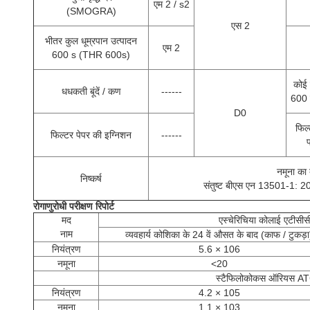
एम 2 / s2
(SMOGRA)
एस 2
भीतर कुल धूम्रपान उत्पादन
एम 2
600 s (THR 600s)
कोई ज
धधकती बूंदें / कण
------
600 क
D0
फिल
फिल्टर पेपर की इग्निशन
------
नमूना का 
निष्कर्ष
संतुष्ट बीएस एन 13501-1: 200
रोगाणुरोधी परीक्षण रिपोर्ट
मद
एस्चेरिचिया कोलाई एटीस
नाम
व्यवहार्य कोशिका के 24 वें औसत के बाद (काफ / टुकड़ा
नियंत्रण
5.6 × 106
नमूना
<20
स्टैफिलोकोकस ऑरियस 
नियंत्रण
4.2 × 105
नमूना
1.1 × 103