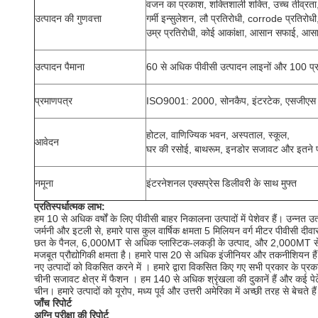
वजन का प्रकाश, शक्तिशाली शक्ति, उच्च तीव्रता
उत्पादन की गुणवत्ता
गर्मी इन्सुलेशन, लौ प्रतिरोधी, corrode प्रतिरोधी
उम्र प्रतिरोधी, कोई आकांक्षा, आसान सफाई, आस
उत्पादन पैमाना
60 से अधिक पीवीसी उत्पादन लाइनों और 100 प्रक
प्रमाणपत्र
ISO9001: 2000, सोनकैप, इंटरटेक, एसजीएस
होटल, वाणिज्यिक भवन, अस्पताल, स्कूल,
आवेदन
घर की रसोई, बाथरूम, इनडोर सजावट और इतने 
नमूना
इंटरनेशनल एक्सप्रेस डिलीवरी के साथ मुफ्त
प्रतिस्पर्धात्मक लाभ:
हम 10 से अधिक वर्षों के लिए पीवीसी बाहर निकालना उत्पादों में पेशेवर हैं।
उन्नत उत
जर्मनी और इटली से, हमारे पास कुल वार्षिक क्षमता 5 मिलियन वर्ग मीटर पीवीसी दीवा
छत के पैनल,
6,000MT से अधिक प्लास्टिक-लकड़ी के उत्पाद, और 2,000MT से
मजबूत
प्रौद्योगिकी क्षमता है।
हमारे पास 20 से अधिक इंजीनियर और तकनीशियन हैं जो
नए उत्पादों
को विकसित करने में
।
हमारे द्वारा विकसित किए गए सभी प्रकार के प्रक
चीनी
सजावट क्षेत्र
में फैशन
।
हम 140 से अधिक श्रृंखला की दुकानें हैं और कई पेटें
चीन।
हमारे उत्पादों
को यूरोप, मध्य पूर्व और उत्तरी अमेरिका में अच्छी तरह से
बेचते हैं
जाँच रिपोर्ट
अग्नि परीक्षा की रिपोर्ट