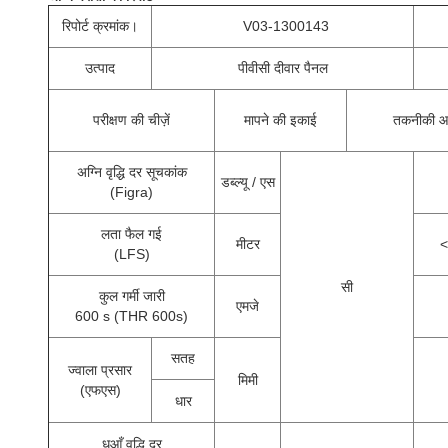
रिपोर्ट क्रमांक।
V03-1300143
उत्पाद
पीवीसी दीवार पैनल
परीक्षण की चीज़ें
मापने की इकाई
तकनीकी आ
अग्नि वृद्धि दर सूचकांक
डब्ल्यू / एस
(Figra)
लता फैल गई
मीटर
<
(LFS)
सी
कुल गर्मी जारी
एमजे
600 s (THR 600s)
सतह
ज्वाला प्रसार
मिमी
(एफएस)
धार
धुआँ वृद्धि दर