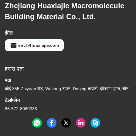
एंटीसेप्टिक पीवीसी दीवार और
छत पैनल 250 मिमी चौड़ाई
जलरोधक एंटीकोरोसिव
सबसे अच्छी कीमत पाएं
हमसे संपर्क करें
Zhejiang Huaxiajie Macromolecule