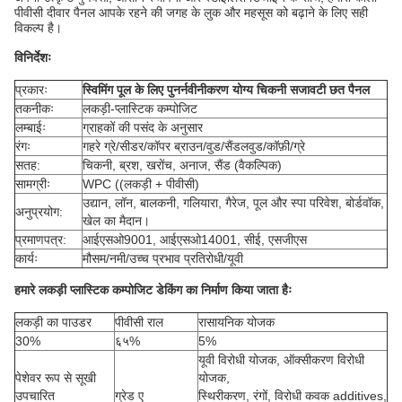
पीवीसी दीवार पैनल आपके रहने की जगह के लुक और महसूस को बढ़ाने के लिए सही
विकल्प है।
विनिर्देशः
प्रकारः
स्विमिंग पूल के लिए पुनर्नवीनीकरण योग्य चिकनी सजावटी छत पैनल
तकनीकः
लकड़ी-प्लास्टिक कम्पोजिट
लम्बाईः
ग्राहकों की पसंद के अनुसार
रंगः
गहरे ग्रे/सीडर/कॉपर ब्राउन/वुड/सैंडलवुड/कॉफ़ी/ग्रे
सतह:
चिकनी, ब्रश, खरोंच, अनाज, सैंड (वैकल्पिक)
सामग्रीः
WPC ((लकड़ी + पीवीसी)
उद्यान, लॉन, बालकनी, गलियारा, गैरेज, पूल और स्पा परिवेश, बोर्डवॉक,
अनुप्रयोग:
खेल का मैदान।
प्रमाणपत्र:
आईएसओ9001, आईएसओ14001, सीई, एसजीएस
कार्यः
मौसम/नमी/उच्च प्रभाव प्रतिरोधी/यूवी
हमारे लकड़ी प्लास्टिक कम्पोजिट डेकिंग का निर्माण किया जाता हैः
लकड़ी का पाउडर
पीवीसी राल
रासायनिक योजक
30%
६५%
5%
यूवी विरोधी योजक, ऑक्सीकरण विरोधी
पेशेवर रूप से सूखी
योजक,
उपचारित
ग्रेड ए
स्थिरीकरण, रंगों, विरोधी कवक additives,