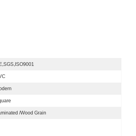
E,SGS,ISO9001
VC
odern
quare
minated /wood Grain