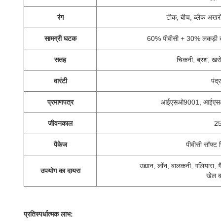
रंग
टीक, बीच, ब्लैक अखरो
सामग्री घटक
60% पीवीसी + 30% लकड़ी 
सतह
चिकनी, ब्रश, खरो
वारंटी
पंद्
प्रमाणपत्र
आईएसओ9001, आईएसओ
जीवनकाल
25
पैकेज
पीवीसी सॉफ्ट फ
उद्यान, लॉन, बालकनी, गलियारा, गै
उपयोग का दायरा
खेल क
प्रतिस्पर्धात्मक लाभ: