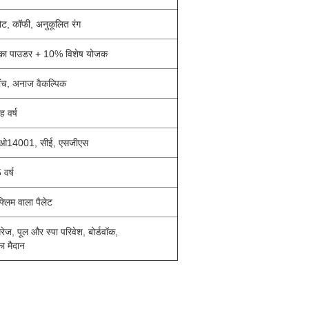
ट, कॉफी, अनुकूलित रंग
का पाउडर + 10% विशेष योजक
ंच, अनाज वैकल्पिक
रह वर्ष
14001, सीई, एसजीएस
 वर्ष
्लिम वाला पैलेट
रेज, पूल और स्पा परिवेश, बोर्डवॉक,
ा मैदान