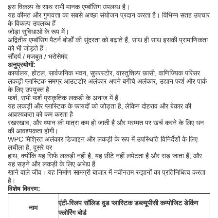
इस विकल्प के साथ सभी मानक एम्बॉसिंग उपलब्ध है।
यह कीमत और गुणवत्ता का सबसे अच्छा संयोजन प्रदान करता है।
विभिन्न सतह उपचार
के विकल्प उपलब्ध हैं
जोड़ा सुविधाओं के रूप में।
अद्वितीय एम्बॉसिंग पैटर्न बोर्डों की सुंदरता को बढ़ाते हैं, साथ ही साथ इसकी प्रामाणिकता
को भी जोड़ते हैं।
सौंदर्य / मजबूत / भरोसेमंद
अनुप्रयोगों:
कार्यालय, होटल, सार्वजनिक भवन, सुपरस्टोर, वास्तुशिल्प फ़ासी, वाणिज्यिक परिसर
लकड़ी प्लास्टिक समग्र आउटडोर अलंकार अपने बगीचे अलंकार, उद्यान फर्श और पार्क
के लिए उपयुक्त है
फर्श, सभी फर्श प्राकृतिक लकड़ी के अनाज में हैं
यह लकड़ी और प्लास्टिक के फायदों को जोड़ता है, लेकिन दोहराव और बेकार की
आवश्यकता को कम करता है
रखरखाव, और ध्यान की मात्रा कम हो जाती है और मरम्मत पर खर्च करने के लिए धन
की आवश्यकता होगी।
WPC मिश्रित अलंकार डिजाइन और लकड़ी के रूप में उपस्थिति विनिर्देशों के लिए
लचीला है, दूसरे पर
हाथ, क्योंकि यह सिर्फ लकड़ी नहीं है, यह छींटे नहीं लपेटता है और सड़ जाता है, और
यह सड़ने और लकड़ी के लिए अभेद्य है
खाने वाले जीव।
यह निर्माण सामग्री बाजार में नवीनतम रुझानों का प्रतिनिधित्व करता
है।
विशेष विवरण:
एंटी-स्लिप सॉलिड वुड प्लास्टिक डब्ल्यूपीसी कम्पोजिट डेकिंग
नाम
फ्लोरिंग बोर्ड