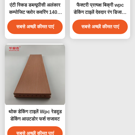
एंटी स्किड डब्ल्यूपीसी अलंकार
फैक्टरी प्रत्यक्ष बिक्री wpc
कम्पोजिट फ्लोर कवरिंग 140 x
डेकिंग टाइलें देवदार रंग डिजाइन
25 मिमी ब्राउन कॉफी ग्रे सागौन
wpc जलरोधक टिकाऊ डेकिंग
सबसे अच्छी कीमत पाएं
लकड़ी का रंग
सबसे अच्छी कीमत पाएं
आउटडोर
थोक डेकिंग टाइलें Wpc रेडवुड
डेकिंग आउटडोर फर्श सजावट
सबसे अच्छी कीमत पाएं