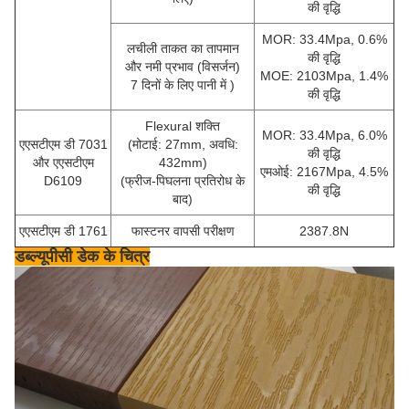
की वृद्धि
MOR: 33.4Mpa, 0.6%
लचीली ताकत का तापमान
की वृद्धि
और नमी प्रभाव (विसर्जन)
MOE: 2103Mpa, 1.4%
7 दिनों के लिए
पानी
में
)
की वृद्धि
Flexural शक्ति
MOR: 33.4Mpa, 6.0%
एएसटीएम डी 7031
(मोटाई: 27mm, अवधि:
की वृद्धि
और एएसटीएम
432mm)
एमओई: 2167Mpa, 4.5%
D6109
(फ्रीज-पिघलना प्रतिरोध के
की वृद्धि
बाद)
एएसटीएम डी 1761
फास्टनर वापसी परीक्षण
2387.8N
डब्ल्यूपीसी डेक के चित्र