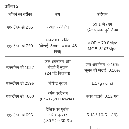
तालिका 2
जाँचने का तरीका
वर्ण
परिणाम
59.1 जे / एम
एएसटीएम डी 256
प्रभाव प्रतिरोध
ब्रेक प्रकार पूर्ण विराम
Flexural शक्ति
MOR :: 79.8Mpa
एएसटीएम डी 790
(मोटाई: 3mm, अवधि: 48
MOE: 3107Mpa
मिमी)
जल अवशोषण और
जल अवशोषण: 0.16%
एएसटीएम डी 1037
मोटाई में सूजन
सूजन की मोटाई: 0.10%
(24 घंटे विसर्जन)
एएसटीएम डी 2395
विशिष्ट गुरुत्व
1.17g / cm3
घर्षण प्रतिरोध
एएसटीएम डी 4060
वजन घटाने: 0.12 ग्रा
(CS-17,2000cycles)
रैखिक का गुणांक
एएसटीएम डी 696
तापीय प्रसार
5.13 * 10-5 1 / ℃
(-30 ℃ ~ 30 ℃)