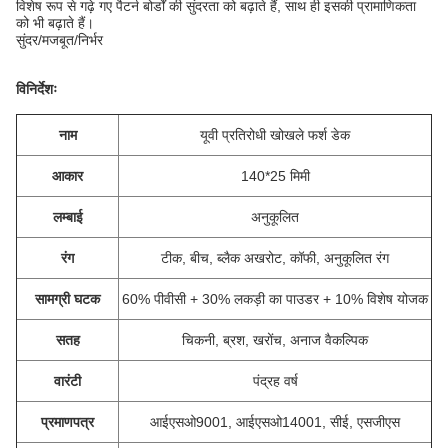
विशेष रूप से गढ़े गए पैटर्न बोर्डों की सुंदरता को बढ़ाते हैं, साथ ही इसकी प्रामाणिकता
को भी बढ़ाते हैं।
सुंदर/मजबूत/निर्भर
विनिर्देशः
नाम
यूवी प्रतिरोधी खोखले फर्श डेक
आकार
140*25 मिमी
लम्बाई
अनुकूलित
रंग
टीक, बीच, ब्लैक अखरोट, कॉफी, अनुकूलित रंग
सामग्री घटक
60% पीवीसी + 30% लकड़ी का पाउडर + 10% विशेष योजक
सतह
चिकनी, ब्रश, खरोंच, अनाज वैकल्पिक
वारंटी
पंद्रह वर्ष
प्रमाणपत्र
आईएसओ9001, आईएसओ14001, सीई, एसजीएस