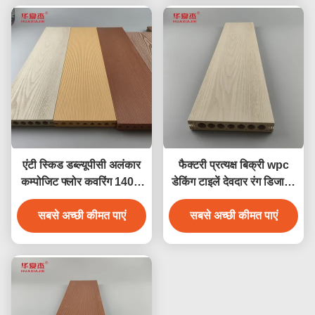
एंटी स्किड डब्ल्यूपीसी अलंकार
फैक्टरी प्रत्यक्ष बिक्री wpc
कम्पोजिट फ्लोर कवरिंग 140 x
डेकिंग टाइलें देवदार रंग डिजाइन
25 मिमी ब्राउन कॉफी ग्रे सागौन
wpc जलरोधक टिकाऊ डेकिंग
सबसे अच्छी कीमत पाएं
लकड़ी का रंग
सबसे अच्छी कीमत पाएं
आउटडोर